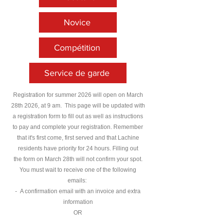
Novice
Compétition
Service de garde
Registration for summer 2026
will open on March
28th
2026, at 9 am.
This page will be updated with
a registration form to fill out as well as instructions
to pay and complete your registration.
Remember
that it's fir
st come, first served and that Lachine
residents have priority for 24 hours.
Filling out
the
form on March 28
th will not confirm your spot.
You must wait to receive one of the following
emails:
- A confirmation email with an invoice and extra
information
OR