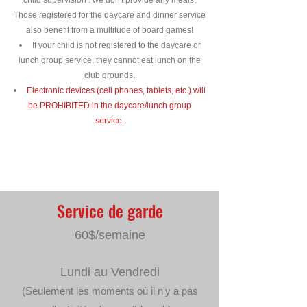
child supervision : we don't provide any meals!
Those registered for the daycare and dinner service
also benefit from a multitude of board games!
If your child is not registered to the daycare or
lunch group service, they cannot eat lunch on the
club grounds.
Electronic devices (cell phones, tablets, etc.) will
be PROHIBITED in the daycare/lunch group
service.
Service de garde
60$/semaine
Lundi au Vendredi
(Seulement les moments où il n'y a pas