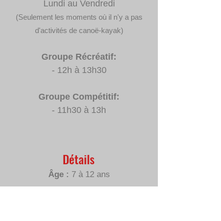
Lundi au Vendredi
(Seulement les moments où il n'y a pas
d'activités de canoë-kayak)
Groupe Récréatif:
- 12h à 13h30
Groupe Compétitif:
- 11h30 à 13h
Détails
Âge :
7
à 12 ans
Pré-requis :
Être inscrit à un
programme d'activité de canoë-kayak