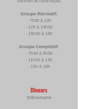
d'activités de canoë-kayak)
Groupe Récréatif:
- 7h30 à 10h
- 12h à 13h30
- 15h30 à 18h
Groupe Compétitif:
- 7h30 à 9h30
- 11h30 à 13h
- 15h à 18h
Dîneurs
30$/semaine